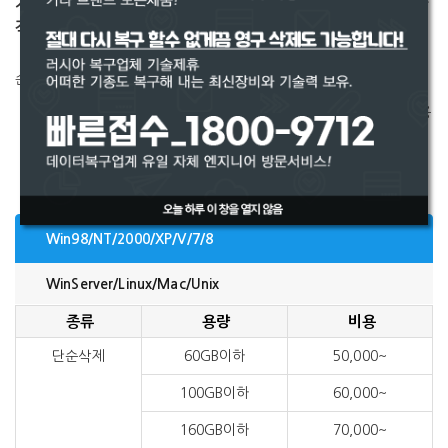
거나 복구불가판정을 받았을 경우 정상가에서 할증비용과
작업진행비가 추가적으로 발생합니다.
(할증비용 & 작업진행비 : 담당엔지니어가 하드디스크 또는 저장디스크의
손상정도와 상태를 확인하여 가격을 별도로 제시함)
하드상태에 따라 작업내용이 달라질 수 있으며 그에 따라 비용
이 변동될 수 있습니다.
파일 구조 손상으로 인한 정밀 복구, 아웃룩, 더존 등 회계 데
이터복구, 긴급 복구 시 전문 엔지니어와 상담이 필요합니다.
Win98/NT/2000/XP/V/7/8
WinServer/Linux/Mac/Unix
종류
용량
비용
단순삭제
60GB이하
50,000~
100GB이하
60,000~
160GB이하
70,000~