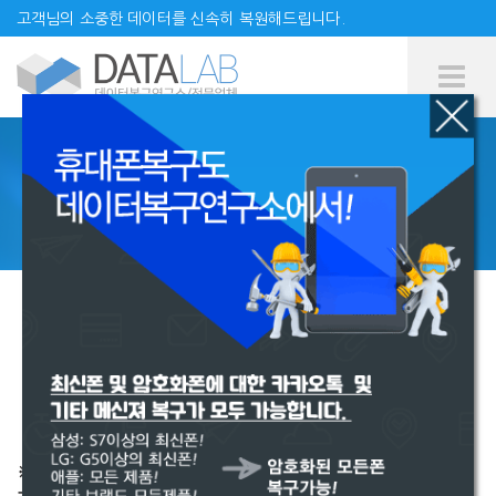
고객님의 소중한 데이터를 신속히 복원해드립니다.
Tog
Me
서비스 비용
HOME
서비스
유형별
복구
비용
※ 타 업체에서 하드디스크의 커버를 오픈하여 작업하였